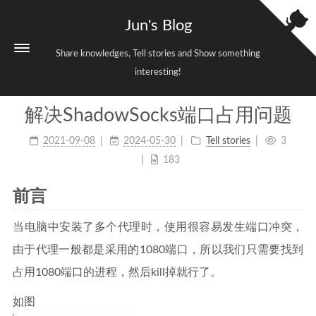
Jun's Blog
Share knowledges, Tell stories and Show something
interesting!
解决ShadowSocks端口占用问题
Home
2021-09-08
2024-05-30
Tell stories
3
Categories
3
183
Tags
38
前言
Archives
699
Sitemap
当电脑中安装了多个代理时，使用很容易发生端口冲突，
Links
由于代理一般都是采用的1080端口，所以我们只需要找到
占用1080端口的进程，然后kill掉就行了。
About
如图