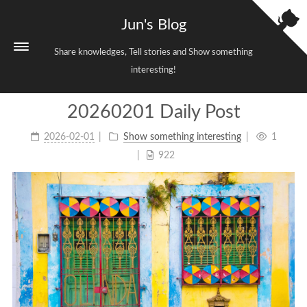
Jun's Blog
Share knowledges, Tell stories and Show something
interesting!
20260201 Daily Post
Home
2026-02-01
Show something interesting
1
Categories
3
922
Tags
38
Archives
699
Sitemap
Links
About