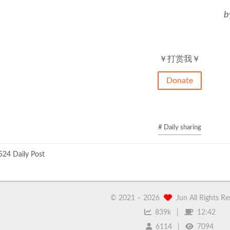
b
￥打赏我￥
Donate
# Daily sharing
24 Daily Post
© 2021 –
2026
Jun All Rights R
839k
12:42
6114
7094