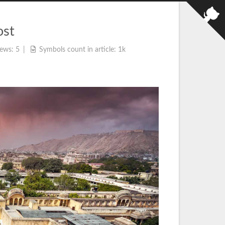
ost
iews:
5
Symbols count in article:
1k