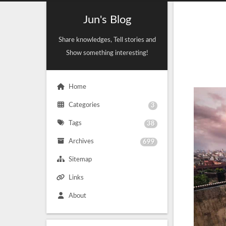
Jun's Blog
Share knowledges, Tell stories and
Show something interesting!
Home
Categories
3
Tags
38
Archives
699
Sitemap
Links
About