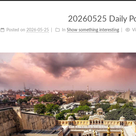
20260525 Daily P
Posted on
2026-05-25
In
Show something interesting
V