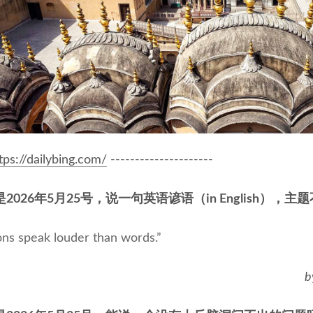
tps://dailybing.com/
---------------------
2026年5月25号，说一句英语谚语（in English），主
ons speak louder than words.”
b