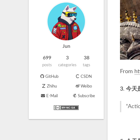
Jun
699
3
38
posts
categories
tags
From
ht
GitHub
CSDN
Zhihu
Weibo
3
.
今天是
E-Mail
Subscribe
“Acti