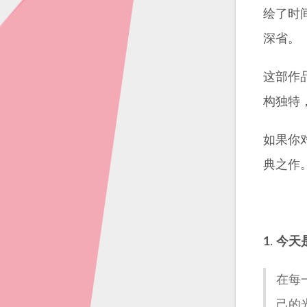
绘了时
深省。
这部作
构独特
如果你
典之作
1
.
今天
在每
己的