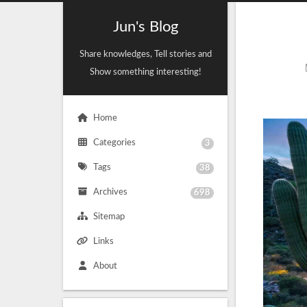
Jun's Blog
Share knowledges, Tell stories and
Show something interesting!
Home
Categories
3
Tags
38
Archives
698
Sitemap
Links
About