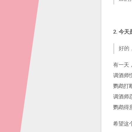
2
.
今天
好的
有一天
调酒师
鹦鹉打
调酒师
鹦鹉得
希望这