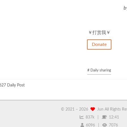
b
￥打赏我￥
Donate
# Daily sharing
27 Daily Post
© 2021 –
2026
Jun All Rights R
837k
12:41
6096
7076