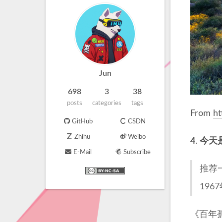
Jun
698
3
38
posts
categories
tags
From
ht
GitHub
CSDN
Zhihu
Weibo
4
.
今天
E-Mail
Subscribe
推荐
19
《百年