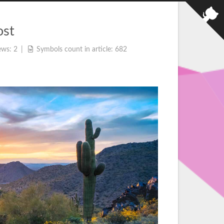
ost
ews:
2
Symbols count in article:
682