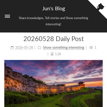
Jun's Blog
Share knowledges, Tell stories and Show something
interesting!
20260528 Daily Post
Home
2026-05-28
Show something interesting
1
Categories
3
1.2k
Tags
38
Archives
699
Sitemap
Links
About