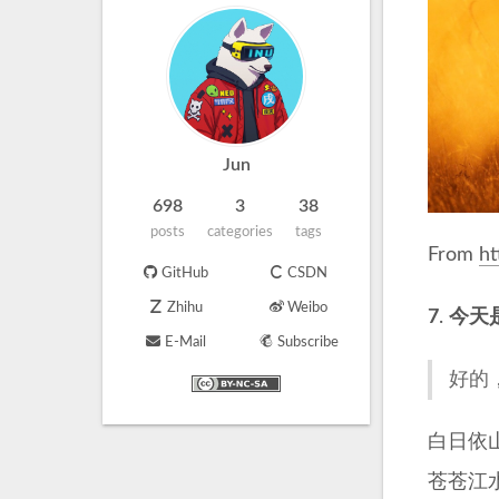
Jun
698
3
38
posts
categories
tags
From
ht
GitHub
CSDN
Zhihu
Weibo
7
.
今天
E-Mail
Subscribe
好的
白日依
苍苍江