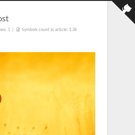
ost
ews:
1
Symbols count in article:
1.3k