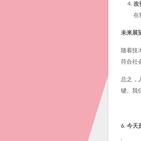
改
在
未来展
随着技
符合社
总之，
键。我
6
.
今天