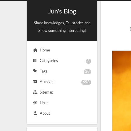
Jun's Blog
Share knowledges, Tell stories and
Show something interesting!
Home
Categories
3
Tags
38
Archives
698
Sitemap
Links
About