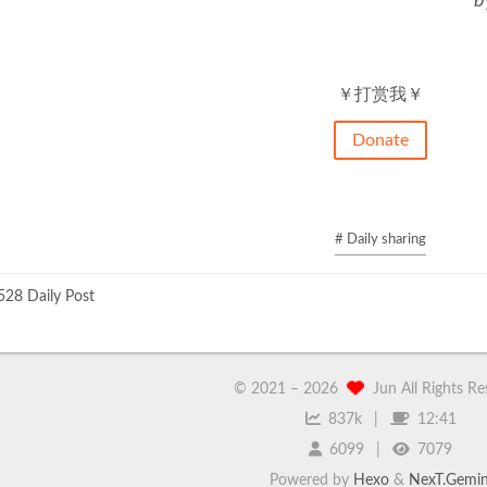
b
￥打赏我￥
Donate
# Daily sharing
28 Daily Post
© 2021 –
2026
Jun All Rights R
837k
12:41
6099
7079
Powered by
Hexo
&
NexT.Gemin