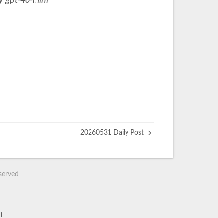
y gpt-4o-mini
20260531 Daily Post
eserved
i