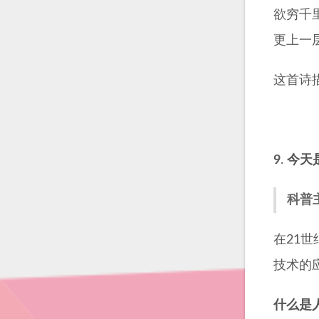
欲穷千
更上一
这首诗
9
.
今天
科普
在21
技术的
什么是