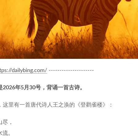
tps://dailybing.com/
---------------------
是2026年5月30号，背诵一首古诗。
，这里有一首唐代诗人王之涣的《登鹳雀楼》：
山尽，
水流。