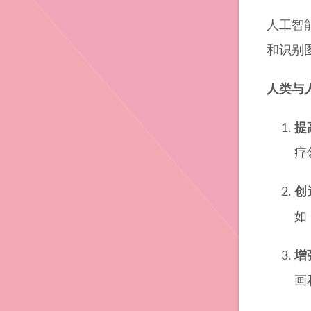
人工智
和识别
人类与
提
疗
创
如
增
画