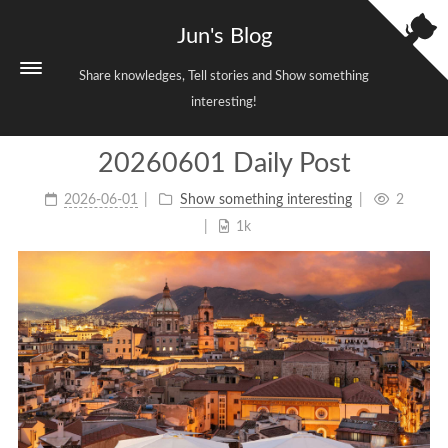
Jun's Blog
Share knowledges, Tell stories and Show something
interesting!
20260601 Daily Post
Home
2026-06-01
Show something interesting
2
Categories
3
1k
Tags
38
Archives
699
Sitemap
Links
About