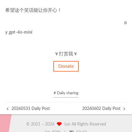
希望这个笑话能让你开心！
b
y gpt-4o-mini
￥打赏我￥
Donate
# Daily sharing
20260531 Daily Post
20260602 Daily Post
© 2021 –
2026
Jun All Rights Reserved