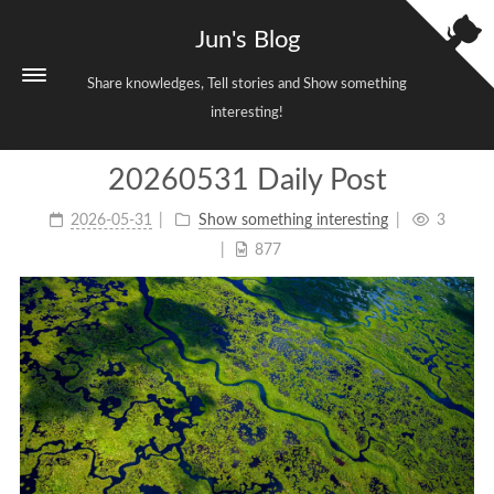
Jun's Blog
Share knowledges, Tell stories and Show something
interesting!
20260531 Daily Post
Home
2026-05-31
Show something interesting
3
Categories
3
877
Tags
38
Archives
699
Sitemap
Links
About