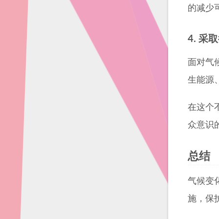
的减少
4. 采
面对气
生能源
在这个
众意识
总结
气候变
施，保