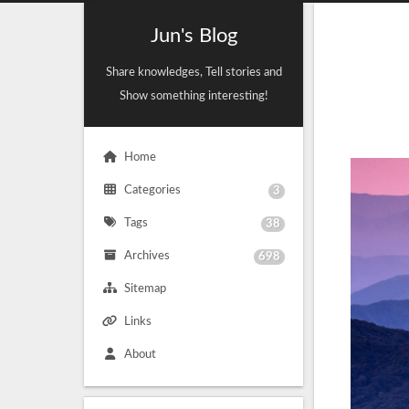
Jun's Blog
Share knowledges, Tell stories and
Show something interesting!
Home
Categories
3
Tags
38
Archives
698
Sitemap
Links
About