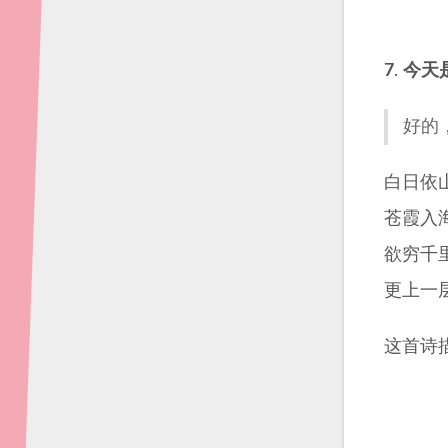
7
.
今天
好的
白日依
苍霞入
欲穷千
更上一
这首诗