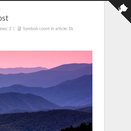
ost
iews:
2
Symbols count in article:
1k