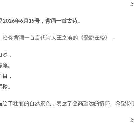
b
是2026年6月15号，背诵一首古诗。
，给你背诵一首唐代诗人王之涣的《登鹳雀楼》：
山尽，
海流。
里目，
层楼。
描绘了壮丽的自然景色，表达了登高望远的情怀。希望你
b