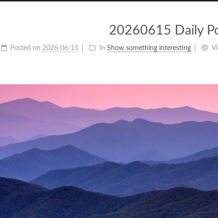
20260615 Daily P
Posted on
2026-06-15
In
Show something interesting
V