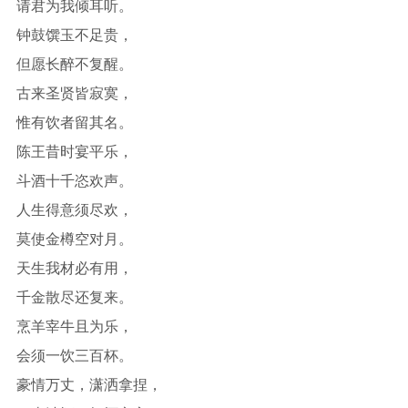
请君为我倾耳听。
钟鼓馔玉不足贵，
但愿长醉不复醒。
古来圣贤皆寂寞，
惟有饮者留其名。
陈王昔时宴平乐，
斗酒十千恣欢声。
人生得意须尽欢，
莫使金樽空对月。
天生我材必有用，
千金散尽还复来。
烹羊宰牛且为乐，
会须一饮三百杯。
豪情万丈，潇洒拿捏，