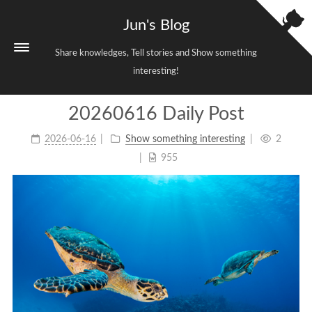
Jun's Blog
Share knowledges, Tell stories and Show something
interesting!
20260616 Daily Post
Home
2026-06-16
Show something interesting
2
Categories
3
955
Tags
38
Archives
699
Sitemap
Links
About